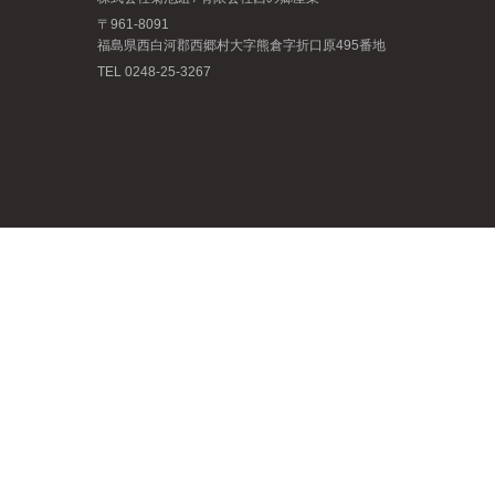
〒961-8091
福島県西白河郡西郷村大字熊倉字折口原495番地
TEL 0248-25-3267