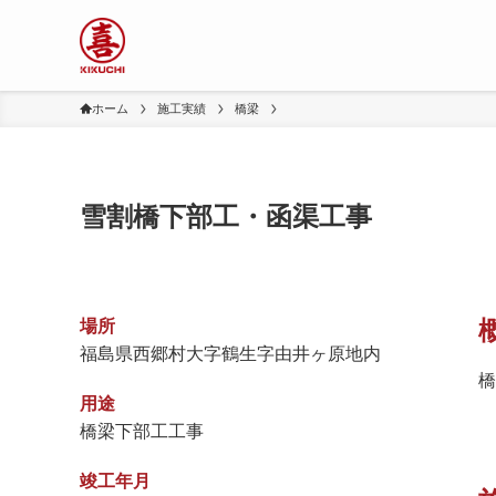
ホーム
施工実績
橋梁
雪割橋下部工・函渠工事
場所
福島県西郷村大字鶴生字由井ヶ原地内
橋
用途
橋梁下部工工事
竣工年月